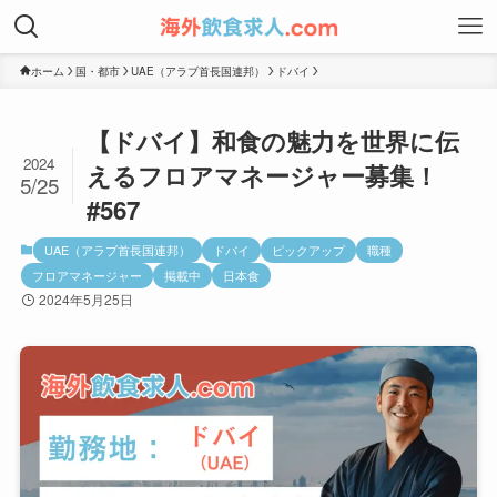
ホーム
国・都市
UAE（アラブ首長国連邦）
ドバイ
【ドバイ】和食の魅力を世界に伝
2024
えるフロアマネージャー募集！
5/25
#567
UAE（アラブ首長国連邦）
ドバイ
ピックアップ
職種
フロアマネージャー
掲載中
日本食
2024年5月25日