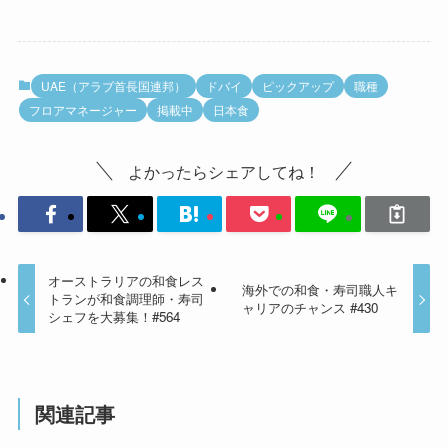
UAE（アラブ首長国連邦）
ドバイ
ピックアップ
職種
フロアマネージャー
掲載中
日本食
よかったらシェアしてね！
オーストラリアの和食レス
海外での和食・寿司職人キ
トランが和食調理師・寿司
ャリアのチャンス #430
シェフを大募集！#564
関連記事