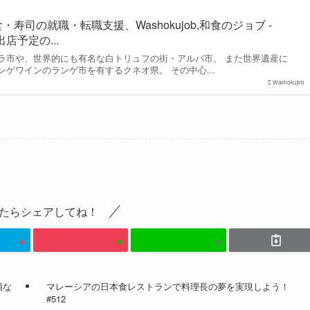
海外和食・寿司の就職・転職支援、Washokujob,和食のジョブ -
店予定の...
ラ市や、世界的にも有名な白トリュフの街・アルバ市、 また世界遺産に
ゲワインのランゲ市を有するクネオ県。 その中心...
Washokujob
たらシェアしてね！
補な
マレーシアの日本食レストランで料理長の夢を実現しよう！
#512