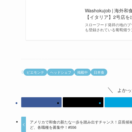
Washokujob | 
【イタリア】2号店を出
スローフード発祥の地のブ
も登録されている葡萄畑ラン
ピエモンテ
ヘッドシェフ
掲載中
日本食
よかっ
アメリカで和食の新たな一歩を踏み出すチャンス！店長候
ど、各職種を募集中！#556